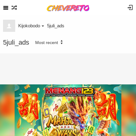
Kijokobodo
5juli_ads
5juli_ads
Most recent